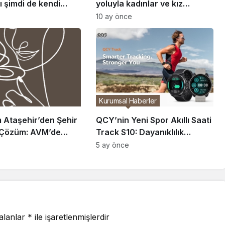
ı şimdi de kendi
yoluyla kadınlar ve kız
çocukları için daha fazla
10 ay önce
fırsat yaratılması yönünde
çağrıda bulundu
Kurumsal Haberler
 Ataşehir’den Şehir
QCY’nin Yeni Spor Akıllı Saati
 Çözüm: AVM’de
Track S10: Dayanıklılık
 Dönemi
Sporlarına Odaklanan
5 ay önce
Teknolojisiyle Mart Ayında
Piyasada Olacak mı?
 alanlar
*
ile işaretlenmişlerdir