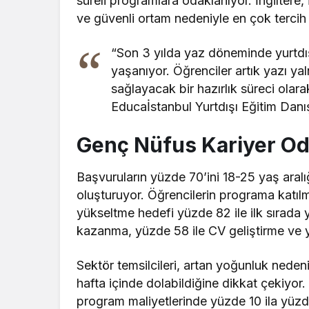
süreli programlara odaklanıyor. İngiltere,
ve güvenli ortam nedeniyle en çok tercih e
“Son 3 yılda yaz döneminde yurtdışı
yaşanıyor. Öğrenciler artık yazı yal
sağlayacak bir hazırlık süreci olar
Educaİstanbul Yurtdışı Eğitim Dan
Genç Nüfus Kariyer Oda
Başvuruların yüzde 70’ini 18-25 yaş aralı
oluşturuyor. Öğrencilerin programa katılm
yükseltme hedefi yüzde 82 ile ilk sırada 
kazanma, yüzde 58 ile CV geliştirme ve yüz
Sektör temsilcileri, artan yoğunluk neden
hafta içinde dolabildiğine dikkat çekiyor.
program maliyetlerinde yüzde 10 ila yüzd