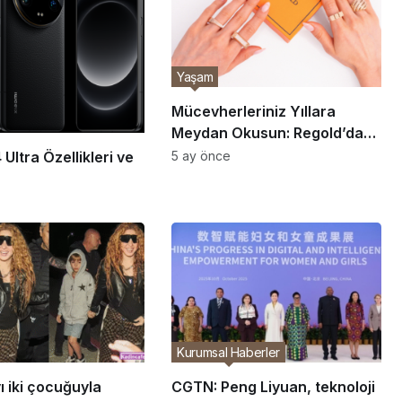
Yaşam
Mücevherleriniz Yıllara
Meydan Okusun: Regold’dan
Parlaklığı Korumanın Sırları
 Ultra Özellikleri ve
5 ay önce
Kurumsal Haberler
ı iki çocuğuyla
CGTN: Peng Liyuan, teknoloji