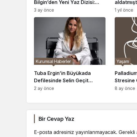
Bilgin’den Yeni Yaz Dizisi:
aldatmışt
“Yaz Dostum” Geliyor, Peki
aldatıldı!
3 ay önce
1 yıl önce
Konusu Ne?
Kurumsal Haberler
Yaşam
Tuba Ergin’in Büyükada
Palladium
Defilesinde Selin Geçit
Stresine
Sürprizi: Moda ve Müziğin
Wellness
2 ay önce
8 ay önce
Sahnedeki Buluşması
Bir Cevap Yaz
E-posta adresiniz yayınlanmayacak.
Gerekli