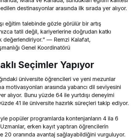
 İrlanda, Malta ve Kanada, sundukları eğitim kalitesi
dilen destinasyonlar arasında ilk sırada yer alıyor.
 eğitim talebinde gözle görülür bir artış
nızca tatil değil, kariyerlerine doğrudan katkı
ak değerlendiriyor.” — Remzi Kalafat,
ışmanlığı Genel Koordinatörü
klı Seçimler Yapıyor
ğındaki üniversite öğrencileri ve yeni mezunlar
a motivasyonları arasında yabancı dil seviyesini
yer alıyor. Bunu yüzde 64 ile yurtdışı deneyimi
de 41 ile üniversite hazırlık süreçleri takip ediyor.
iyle popüler programlarda kontenjanların 4 ila 6
 Uzmanlar, erken kayıt yaptıran öğrencilerin
e 20 oranında avantaj sağlayabildiğini vurguluyor.